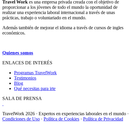
Travel Work
es una empresa privada creada con el objetivo de
Facebook
YouTube
Linkedin
Instagram
Blogger
proporcionar a los jóvenes de todo el mundo la oportunidad de
se
se
se
se
se
realizar una experiencia laboral internacional a través de unas
abre
abre
abre
abre
abre
prácticas, trabajo o voluntariado en el mundo.
en
en
en
en
en
una
una
una
una
una
Además también de mejorar el idioma a través de cursos de ingles
ventana
ventana
ventana
ventana
ventana
económicos.
nueva
nueva
nueva
nueva
nueva
Quienes somos
ENLACES DE INTERÉS
Programas TravelWork
Testimonios
Blog
Qué necesitas para irte
SALA DE PRENSA
TravelWork 2026 · Expertos en experiencias laborales en el mundo ·
Condiciones de Uso
·
Política de Cookies
·
Política de Privacidad
I