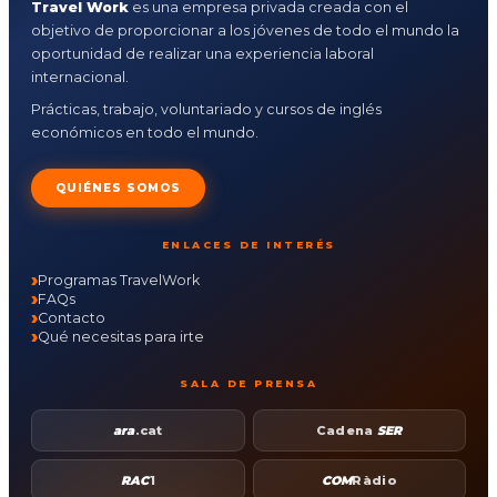
Travel Work
es una empresa privada creada con el
objetivo de proporcionar a los jóvenes de todo el mundo la
oportunidad de realizar una experiencia laboral
internacional.
Prácticas, trabajo, voluntariado y cursos de inglés
económicos en todo el mundo.
QUIÉNES SOMOS
ENLACES DE INTERÉS
Programas TravelWork
FAQs
Contacto
Qué necesitas para irte
SALA DE PRENSA
ara
.cat
Cadena
SER
RAC
1
COM
Ràdio