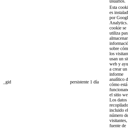
usuarios.
Esta cook
es instala
por Googl
Analytics
cookie se
utiliza par
almacenar
informaci
sobre có
los visitan
usan un si
web y ay
a crear un
informe
analítico 
_gid
persistente
1 día
cómo está
funcionan
el sitio we
Los datos
recopilado
incluido e
número d
visitantes,
fuente de