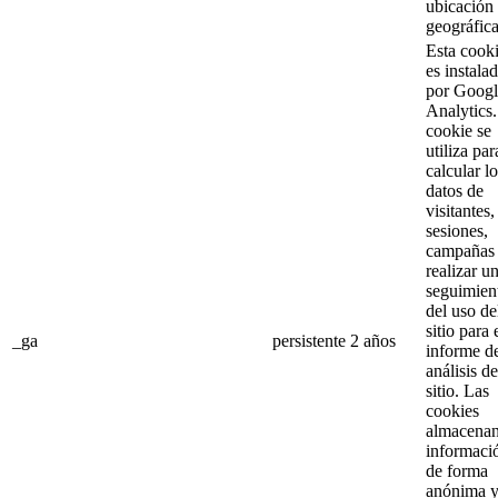
ubicación
geográfica
Esta cook
es instala
por Googl
Analytics
cookie se
utiliza par
calcular l
datos de
visitantes,
sesiones,
campañas
realizar u
seguimien
del uso de
sitio para 
_ga
persistente
2 años
informe d
análisis de
sitio. Las
cookies
almacena
informaci
de forma
anónima 