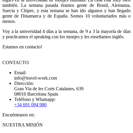
también. La semana pasada éramos gente de Brasil, Alemania,
Suecia y Chipre, y esta semana se han ido algunos y han llegado
gente de Dinamarca y de España. Somos 10 voluntariados más o
menos.
Voy a la universidad 4 días a la semana, de 9 a 3 la mayoría de días
y practicamos el speaking con los monjes y les enseñamos inglés.
Estamos en contacto!
CONTACTO
Email:
info@travel-work.com
Dirección:
Gran Via de les Corts Catalanes, 639
08010 Barcelona Spain
Teléfono y Whatsapp:
+34 691 094 980
Encuéntranos en:
La
La
La
La
La
NUESTRA MISIÓN
página
página
página
página
página