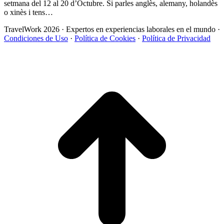
setmana del 12 al 20 d’Octubre. Si parles anglès, alemany, holandès
o xinès i tens…
TravelWork 2026 · Expertos en experiencias laborales en el mundo ·
Condiciones de Uso
·
Política de Cookies
·
Política de Privacidad
I
a
T