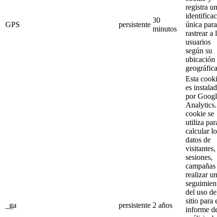
registra u
identifica
30
GPS
persistente
única para
minutos
rastrear a 
usuarios
según su
ubicación
geográfica
Esta cook
es instala
por Googl
Analytics
cookie se
utiliza par
calcular l
datos de
visitantes,
sesiones,
campañas
realizar u
seguimien
del uso de
sitio para 
_ga
persistente
2 años
informe d