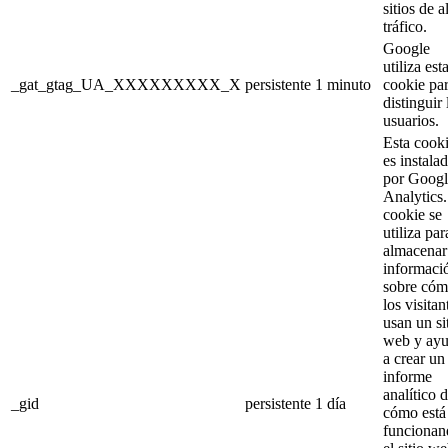
sitios de a
tráfico.
Google
utiliza est
_gat_gtag_UA_XXXXXXXXX_X
persistente
1 minuto
cookie pa
distinguir 
usuarios.
Esta cook
es instala
por Googl
Analytics
cookie se
utiliza par
almacenar
informaci
sobre có
los visitan
usan un si
web y ay
a crear un
informe
analítico 
_gid
persistente
1 día
cómo está
funcionan