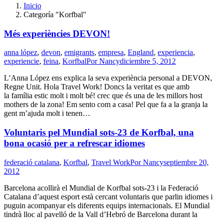
Inicio
Categoría "Korfbal"
Més experiències DEVON!
anna lópez
,
devon
,
emigrants
,
empresa
,
England
,
experiencia
,
experiencie
,
feina
,
Korfbal
Por
Nancy
diciembre 5, 2012
L’Anna López ens explica la seva experiència personal a DEVON,
Regne Unit. Hola Travel Work! Doncs la veritat es que amb
la família estic molt i molt bé! crec que és una de les millors host
mothers de la zona! Em sento com a casa! Pel que fa a la granja la
gent m’ajuda molt i tenen…
Voluntaris pel Mundial sots-23 de Korfbal, una
bona ocasió per a refrescar idiomes
federació catalana
,
Korfbal
,
Travel Work
Por
Nancy
septiembre 20,
2012
Barcelona acollirà el Mundial de Korfbal sots-23 i la Federació
Catalana d’aquest esport està cercant voluntaris que parlin idiomes i
puguin acompanyar els diferents equips internacionals. El Mundial
tindrà lloc al pavelló de la Vall d’Hebró de Barcelona durant la