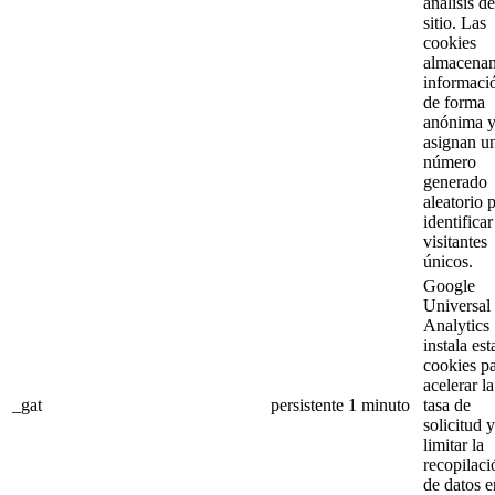
análisis de
sitio. Las
cookies
almacena
informaci
de forma
anónima 
asignan u
número
generado
aleatorio 
identificar
visitantes
únicos.
Google
Universal
Analytics
instala est
cookies p
acelerar la
_gat
persistente
1 minuto
tasa de
solicitud y
limitar la
recopilaci
de datos e